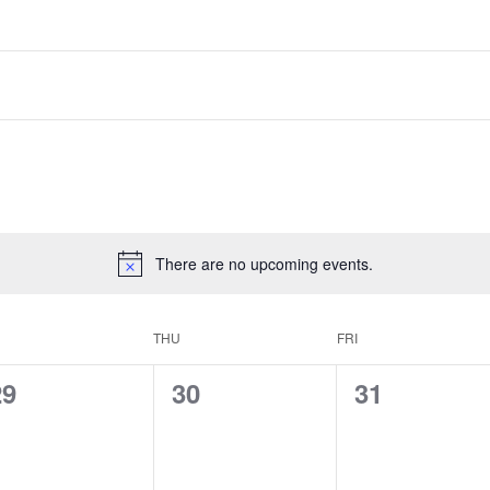
There are no upcoming events.
THU
FRI
0
0
0
29
30
31
e
e
e
v
v
v